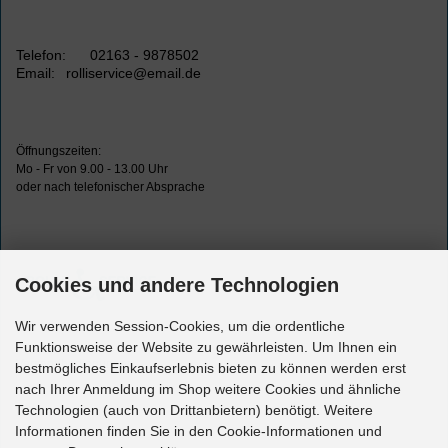
Telefon:
02163 - 9878502
Email:
rolliservice@email.de
Öffnungszeiten:
Mo - Fr von 9.00 - 13.00 Uhr
oder nach telefonischer Absprache
Cookies und andere Technologien
Wir verwenden Session-Cookies, um die ordentliche
Funktionsweise der Website zu gewährleisten. Um Ihnen ein
Versandbedingungen
bestmögliches Einkaufserlebnis bieten zu können werden erst
nach Ihrer Anmeldung im Shop weitere Cookies und ähnliche
Technologien (auch von Drittanbietern) benötigt. Weitere
Datenschutz
Informationen finden Sie in den Cookie-Informationen und