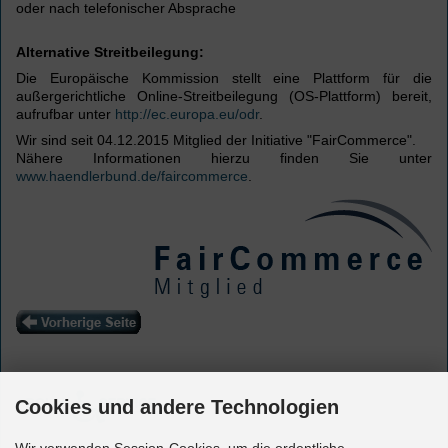
oder nach telefonischer Absprache
Alternative Streitbeilegung:
Die Europäische Kommission stellt eine Plattform für die
außergerichtliche Online-Streitbeilegung (OS-Plattform) bereit,
aufrufbar unter
http://ec.europa.eu/odr
.
Wir sind seit 04.12.2015 Mitglied der Initiative "FairCommerce"
.
Nähere Informationen hierzu finden Sie unter
www.haendlerbund.de/faircommerce
.
Cookies und andere Technologien