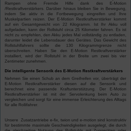
Rampen ohne Fremde Hilfe dank des
E-Motion
/Restkraftverstärkers. Darüber hinaus bleiben Sie in Bewegung,
indem Sie aktiv in die Fortbewegung eingreifen und Ihre
Muskelpartien reizen. Der
E-Motion
Restkraftverstärker kommt
auf ein Gesamtgewicht von 22 Kilogramm. Ist Ihr Akku voll
aufgeladen, kann der Rollstuhl circa 25 Kilometer fahren. Es ist
nicht zu empfehlen, den Akku jedes Mal vollständig zu entladen,
darunter leidet die Lebensdauer des Gerätes. Das Gewicht des
Rollstuhlfahrers sollte die 130 Kilogrammgrenze nicht
überschreiten. Haben Sie den
E-Motion
Restkraftverstärker
installiert, wird der Rollstuhl in der Breite um zwei bis vier
Zentimeter zunehmen.
Die intelligente Sensorik des E-Motion Restkraftverstärkers
Nehmen Sie einen Schub an dem Greifreifen vor, überträgt der
E-Motion
Restkraftverstärker diesen auf die Sensorik und
berechnet eine passende Kraftunterstützung. Der
E-Motion
Restkraftverstärker ist mit der Servolenkung beim Auto zu
vergleichen und sorgt für eine immense Erleichterung des Alltags
für alle Rollifahrer.
Unsere Zusatzantriebe e-fix, twion und e-motion sind konstruktiv
für bestimmte maximale Geschwindigkeiten ausgelegt, die durch
die gleichzeitige Nutzung des Rollstuhls mit Zuggeräten oder