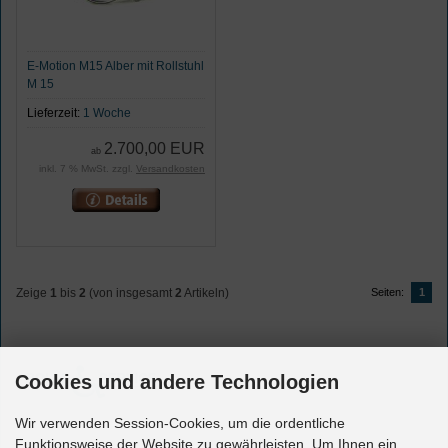
E-Motion M15 Alber mit Rollstuhl
M 15
Lieferzeit:
1 Woche
2.700,00 EUR
ab
inkl. 7 % MwSt. zzgl.
Versandkosten
Zeige
1
bis
2
(von insgesamt
2
Artikeln)
Seiten:
1
Cookies und andere Technologien
Wir verwenden Session-Cookies, um die ordentliche
Funktionsweise der Website zu gewährleisten. Um Ihnen ein