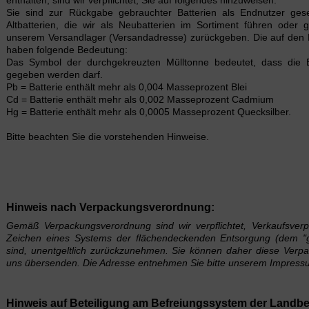
enthalten, sind wir verpflichtet, Sie auf folgendes hinzuweisen:
Sie sind zur Rückgabe gebrauchter Batterien als Endnutzer geset
Altbatterien, die wir als Neubatterien im Sortiment führen oder g
unserem Versandlager (Versandadresse) zurückgeben. Die auf den 
haben folgende Bedeutung:
Das Symbol der durchgekreuzten Mülltonne bedeutet, dass die B
gegeben werden darf.
Pb = Batterie enthält mehr als 0,004 Masseprozent Blei
Cd = Batterie enthält mehr als 0,002 Masseprozent Cadmium
Hg = Batterie enthält mehr als 0,0005 Masseprozent Quecksilber.
Bitte beachten Sie die vorstehenden Hinweise.
Hinweis nach Verpackungsverordnung:
Gemäß Verpackungsverordnung sind wir verpflichtet, Verkaufsverp
Zeichen eines Systems der flächendeckenden Entsorgung (dem "g
sind, unentgeltlich zurückzunehmen. Sie können daher diese Verp
uns übersenden. Die Adresse entnehmen Sie bitte unserem Impress
Hinweis auf Beteiligung am Befreiungssystem der Landbe