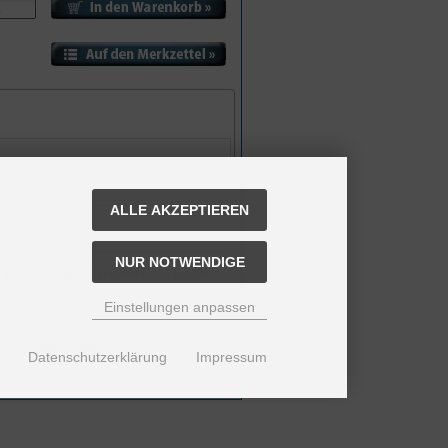
ALLE AKZEPTIEREN
NUR NOTWENDIGE
|
« vorheriger
|
nächster »
|
Letzter »
Einstellungen anpassen
srecht
/
Widerrufsformular
Datenschutzerklärung
Impressum