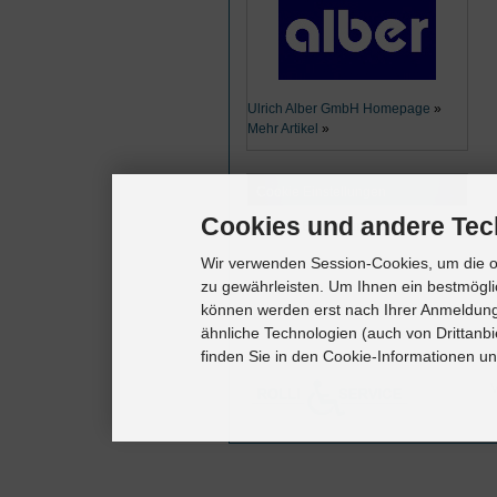
Ulrich Alber GmbH Homepage
»
Mehr Artikel
»
Cookie Einstellungen
Cookies und andere Tec
Cookie Einstellungen
Wir verwenden Session-Cookies, um die o
zu gewährleisten. Um Ihnen ein bestmögli
können werden erst nach Ihrer Anmeldung
ähnliche Technologien (auch von Drittanbi
finden Sie in den Cookie-Informationen u