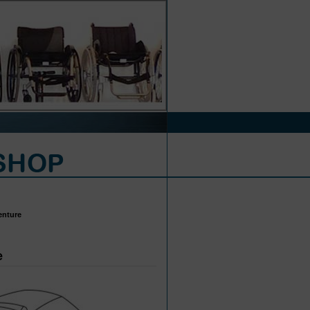
enture
e