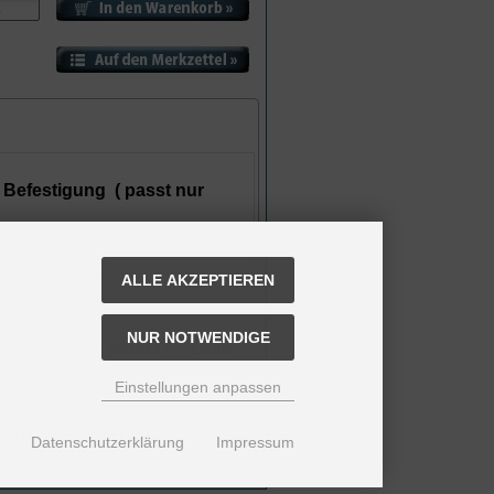
 Befestigung ( passt nur
ALLE AKZEPTIEREN
NUR NOTWENDIGE
|
« vorheriger
|
nächster »
|
Letzter »
Einstellungen anpassen
srecht
/
Widerrufsformular
Datenschutzerklärung
Impressum